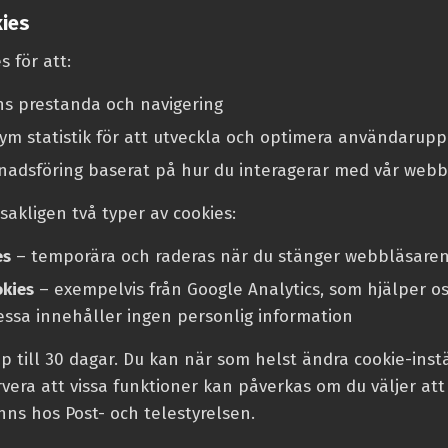
ies
 för att:
ns prestanda och navigering
ym statistik för att utveckla och optimera användarup
adsföring baserat på hur du interagerar med vår webb
akligen två typer av cookies:
es
– temporära och raderas när du stänger webbläsare
okies
– exempelvis från Google Analytics, som hjälper os
essa innehåller ingen personlig information
pp till 30 dagar. Du kan när som helst ändra cookie-inst
era att vissa funktioner kan påverkas om du väljer att
nns hos Post- och telestyrelsen.