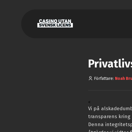
Privatliv
Författare:
Noah Br
<
Vi på alskadedumbu
transparens kring
Denna integritetspo