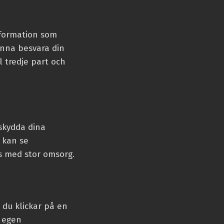
nformation som
unna besvara din
l tredje part och
skydda dina
 kan se
as med stor omsorg.
 du klickar på en
 egen