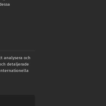
 dessa
t analysera och
och detaljerade
internationella