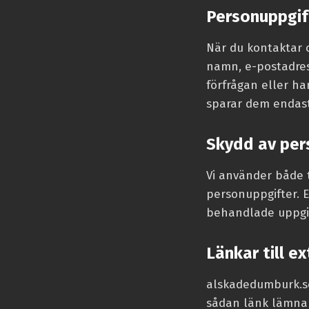
Personuppgif
När du kontaktar o
namn, e-postadres
förfrågan eller han
sparar dem endast
Skydd av per
Vi använder både t
personuppgifter. 
behandlade uppgift
Länkar till e
alskadedumburk.se
sådan länk lämnar