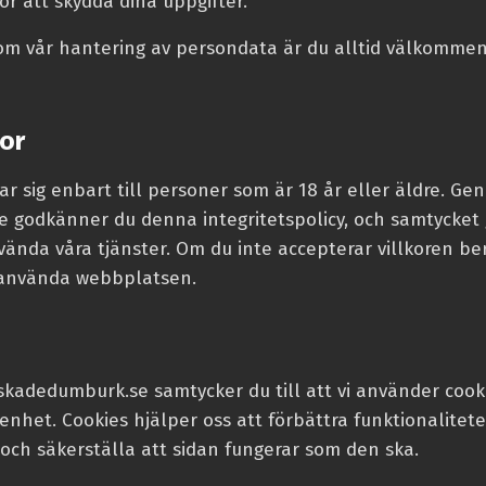
för att skydda dina uppgifter.
om vår hantering av persondata är du alltid välkommen
or
ar sig enbart till personer som är 18 år eller äldre. G
godkänner du denna integritetspolicy, och samtycket gä
vända våra tjänster. Om du inte accepterar villkoren ber 
a använda webbplatsen.
kadedumburk.se samtycker du till att vi använder cooki
enhet. Cookies hjälper oss att förbättra funktionalite
 och säkerställa att sidan fungerar som den ska.