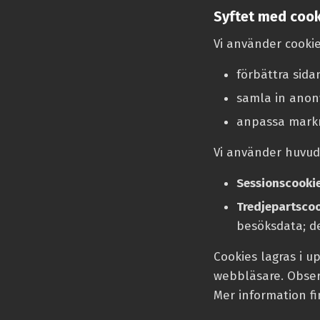
Syftet med cook
Vi använder cookies
förbättra sida
samla in anon
anpassa markn
Vi använder huvuds
Sessionscooki
Tredjepartsco
besöksdata; d
Cookies lagras i u
webbläsare. Observ
Mer information fi