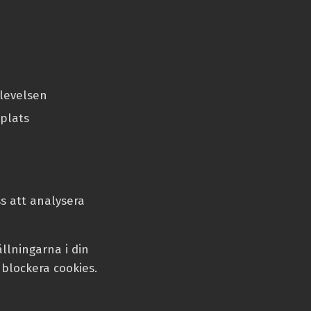
plevelsen
plats
n
s att analysera
ällningarna i din
 blockera cookies.